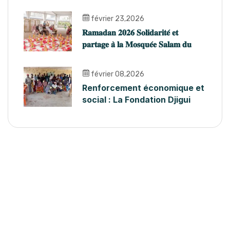
février 23,2026
𝐑𝐚𝐦𝐚𝐝𝐚𝐧 𝟐𝟎𝟐𝟔 𝐒𝐨𝐥𝐢𝐝𝐚𝐫𝐢𝐭𝐞́ 𝐞𝐭
𝐩𝐚𝐫𝐭𝐚𝐠𝐞 𝐚̀ 𝐥𝐚 𝐌𝐨𝐬𝐪𝐮𝐞́𝐞 𝐒𝐚𝐥𝐚𝐦 𝐝𝐮
𝐏𝐥𝐚𝐭𝐞𝐚𝐮
février 08,2026
Renforcement économique et
social : La Fondation Djigui
forme les AVEC du Bafing
pour accompagner l’abandon
des MGF