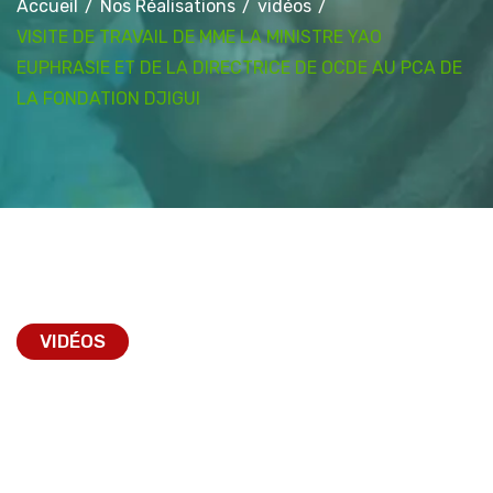
Accueil
Nos Réalisations
vidéos
VISITE DE TRAVAIL DE MME LA MINISTRE YAO
EUPHRASIE ET DE LA DIRECTRICE DE OCDE AU PCA DE
LA FONDATION DJIGUI
VIDÉOS