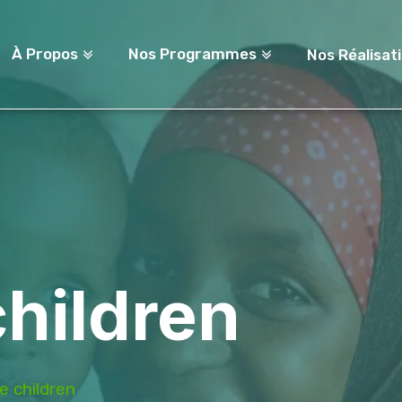
À Propos
Nos Programmes
Nos Réalisat
children
e children