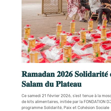
𝐑𝐚𝐦𝐚𝐝𝐚𝐧 𝟐𝟎𝟐𝟔 𝐒𝐨𝐥𝐢𝐝𝐚𝐫𝐢𝐭𝐞́ 
𝐒𝐚𝐥𝐚𝐦 𝐝𝐮 𝐏𝐥𝐚𝐭𝐞𝐚𝐮
Ce samedi 21 février 2026, s’est tenue à la mosq
de kits alimentaires, initiée par la FONDATION
programme Solidarité, Paix et Cohésion Sociale