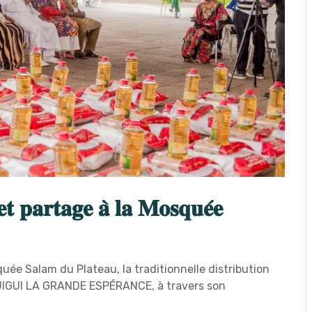
𝐭 𝐩𝐚𝐫𝐭𝐚𝐠𝐞 𝐚̀ 𝐥𝐚 𝐌𝐨𝐬𝐪𝐮𝐞́𝐞
uée Salam du Plateau, la traditionnelle distribution
 DJIGUI LA GRANDE ESPÉRANCE, à travers son