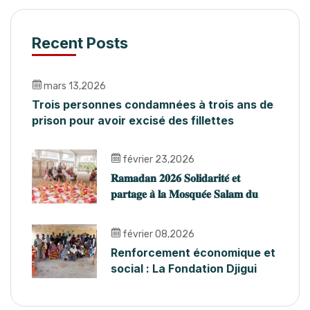
Recent Posts
mars 13,2026
Trois personnes condamnées à trois ans de
prison pour avoir excisé des fillettes
février 23,2026
𝐑𝐚𝐦𝐚𝐝𝐚𝐧 𝟐𝟎𝟐𝟔 𝐒𝐨𝐥𝐢𝐝𝐚𝐫𝐢𝐭𝐞́ 𝐞𝐭
𝐩𝐚𝐫𝐭𝐚𝐠𝐞 𝐚̀ 𝐥𝐚 𝐌𝐨𝐬𝐪𝐮𝐞́𝐞 𝐒𝐚𝐥𝐚𝐦 𝐝𝐮
𝐏𝐥𝐚𝐭𝐞𝐚𝐮
février 08,2026
Renforcement économique et
social : La Fondation Djigui
forme les AVEC du Bafing
pour accompagner l’abandon