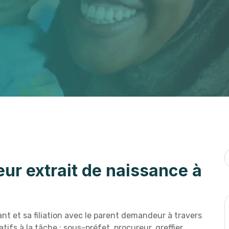
eur extrait de naissance à
fant et sa filiation avec le parent demandeur à travers
ifs à la tâche ; sous-préfet, procureur, greffier,