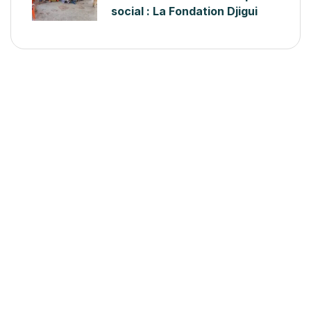
social : La Fondation Djigui
forme les AVEC du Bafing
pour accompagner l’abandon
des MGF