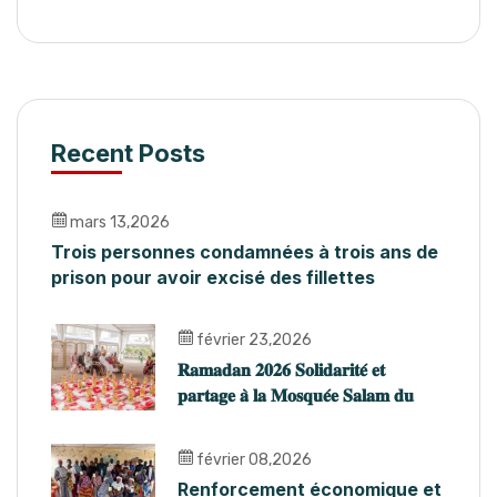
Recent Posts
mars 13,2026
Trois personnes condamnées à trois ans de
prison pour avoir excisé des fillettes
février 23,2026
𝐑𝐚𝐦𝐚𝐝𝐚𝐧 𝟐𝟎𝟐𝟔 𝐒𝐨𝐥𝐢𝐝𝐚𝐫𝐢𝐭𝐞́ 𝐞𝐭
𝐩𝐚𝐫𝐭𝐚𝐠𝐞 𝐚̀ 𝐥𝐚 𝐌𝐨𝐬𝐪𝐮𝐞́𝐞 𝐒𝐚𝐥𝐚𝐦 𝐝𝐮
𝐏𝐥𝐚𝐭𝐞𝐚𝐮
février 08,2026
Renforcement économique et