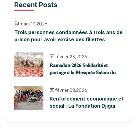
Recent Posts
mars 13,2026
Trois personnes condamnées à trois ans de
prison pour avoir excisé des fillettes
février 23,2026
𝐑𝐚𝐦𝐚𝐝𝐚𝐧 𝟐𝟎𝟐𝟔 𝐒𝐨𝐥𝐢𝐝𝐚𝐫𝐢𝐭𝐞́ 𝐞𝐭
𝐩𝐚𝐫𝐭𝐚𝐠𝐞 𝐚̀ 𝐥𝐚 𝐌𝐨𝐬𝐪𝐮𝐞́𝐞 𝐒𝐚𝐥𝐚𝐦 𝐝𝐮
𝐏𝐥𝐚𝐭𝐞𝐚𝐮
février 08,2026
Renforcement économique et
social : La Fondation Djigui
forme les AVEC du Bafing
pour accompagner l’abandon
des MGF