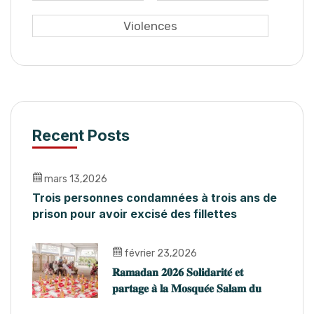
Violences
Recent Posts
mars 13,2026
Trois personnes condamnées à trois ans de
prison pour avoir excisé des fillettes
février 23,2026
𝐑𝐚𝐦𝐚𝐝𝐚𝐧 𝟐𝟎𝟐𝟔 𝐒𝐨𝐥𝐢𝐝𝐚𝐫𝐢𝐭𝐞́ 𝐞𝐭
𝐩𝐚𝐫𝐭𝐚𝐠𝐞 𝐚̀ 𝐥𝐚 𝐌𝐨𝐬𝐪𝐮𝐞́𝐞 𝐒𝐚𝐥𝐚𝐦 𝐝𝐮
𝐏𝐥𝐚𝐭𝐞𝐚𝐮